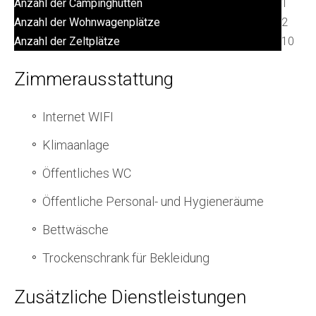
Anzahl der Campinghütten
1
Anzahl der Wohnwagenplätze
2
Anzahl der Zeltplätze
10
Zimmerausstattung
Internet WIFI
Klimaanlage
Öffentliches WC
Öffentliche Personal- und Hygieneräume
Bettwäsche
Trockenschrank für Bekleidung
Zusätzliche Dienstleistungen